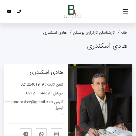
خانه
کارشناسان کارگزاری بوستان
هادی اسکندری
هادی اسکندری
هادی اسکندری
تلفن ثابت :
02122401919
موبایل :
09121114459
آدرس
heskandarkhoo@gmail.com
ایمیل
: