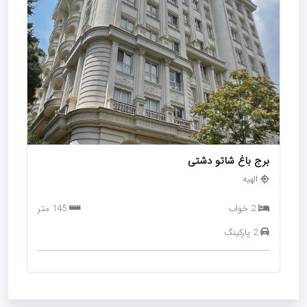
برج باغ شاتو دشتی
الهیه
2 خواب
145 متر
2 پارکینگ